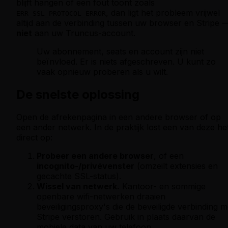
blijft hangen of een fout toont zoals
, dan ligt het probleem vrijwel
ERR_SSL_PROTOCOL_ERROR
altijd aan de verbinding tussen uw browser en Stripe 
niet
aan uw Truncus-account.
Uw abonnement, seats en account zijn niet
beïnvloed. Er is niets afgeschreven. U kunt zo
vaak opnieuw proberen als u wilt.
De snelste oplossing
Open de afrekenpagina in een andere browser of op
een ander netwerk. In de praktijk lost een van deze he
direct op:
Probeer een andere browser
, of een
incognito-/privévenster
(omzeilt extensies en
gecachte SSL-status).
Wissel van netwerk.
Kantoor- en sommige
openbare wifi-netwerken draaien
beveiligingsproxy's die de beveiligde verbinding m
Stripe verstoren. Gebruik in plaats daarvan de
mobiele data van uw telefoon.