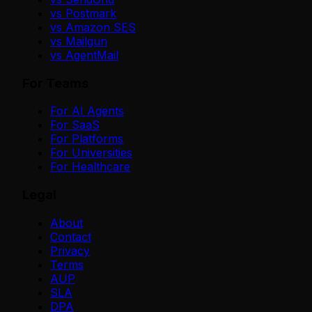
vs Postmark
vs Amazon SES
vs Mailgun
vs AgentMail
For Teams
For AI Agents
For SaaS
For Platforms
For Universities
For Healthcare
Legal
About
Contact
Privacy
Terms
AUP
SLA
DPA