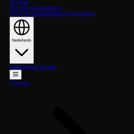
Truncus
Hoe het werkt
Waarom
Truncus
Handleiding
Blog
Prijzen
Status
Nederlands
Inloggen
Aan de slag
Truncus