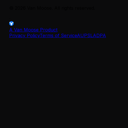
©
2026
Van Moose. All rights reserved.
·
A Van Moose Product
Privacy Policy
Terms of Service
AUP
SLA
DPA