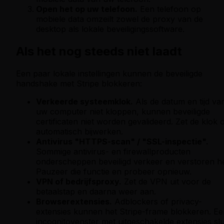
Open het op uw telefoon.
Een telefoon op
mobiele data omzeilt zowel de proxy van de
desktop als lokale beveiligingssoftware.
Als het nog steeds niet laadt
Een paar lokale instellingen kunnen de beveiligde
handshake met Stripe blokkeren:
Verkeerde systeemklok.
Als de datum en tijd va
uw computer niet kloppen, kunnen beveiligde
certificaten niet worden gevalideerd. Zet de klok 
automatisch bijwerken.
Antivirus "HTTPS-scan" / "SSL-inspectie".
Sommige antivirus- en firewallproducten
onderscheppen beveiligd verkeer en verstoren he
Pauzeer die functie en probeer opnieuw.
VPN of bedrijfsproxy.
Zet de VPN uit voor de
betaalstap en daarna weer aan.
Browserextensies.
Adblockers of privacy-
extensies kunnen het Stripe-frame blokkeren. Ee
incognitovenster met uitgeschakelde extensies slu