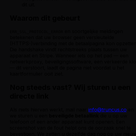
dit uit.
Waarom dit gebeurt
en soortgelijke meldingen
ERR_SSL_PROTOCOL_ERROR
betekenen dat uw browser geen versleutelde
(HTTPS-)verbinding met de betaalpagina kon opzetten
Die handshake vindt rechtstreeks plaats tussen uw
apparaat en Stripe. Wanneer iets op het pad — een
netwerkproxy, beveiligingssoftware, een verkeerde kl
— dit verstoort, laadt de pagina niet voordat u het
kaartformulier ooit ziet.
Nog steeds vast? Wij sturen u een
directe link
Als niets hiervan werkt, mail naar
info@truncus.co
en
we sturen u een
beveiligde betaallink
die u op uw
telefoon of een ander apparaat kunt openen. Een
screenshot van de fout helpt ons de oorzaak snel te
bevestigen. We zetten u dezelfde dag nog op uw nieu